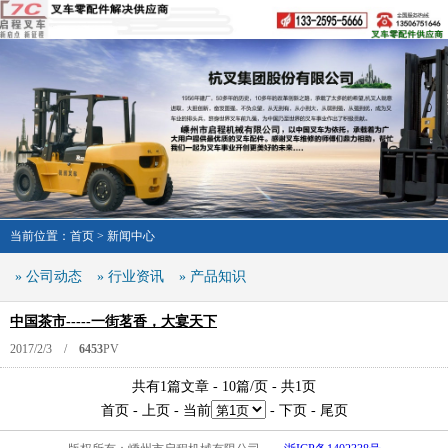
当前位置：
首页
>
新闻中心
» 公司动态
» 行业资讯
» 产品知识
中国茶市-----一街茗香，大宴天下
2017/2/3 /
6453
PV
共有1篇文章 - 10篇/页 - 共1页
首页
-
上页
- 当前
-
下页
-
尾页